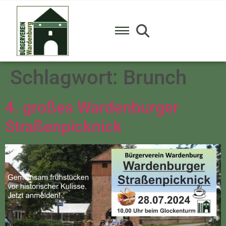
Schlagwort:
Brunch
4. großes Wardenburger
Straßenpicknick