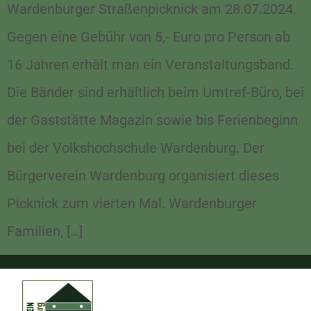
Wardenburger Straßenpicknick am 28.07.2024.
Gegen eine Gebühr von 5,- Euro pro Person ab
16 Jahren erhält man ein Veranstaltungsband.
Die Bänder sind erhältlich beim Umtref-Büro, bei
der Gaststätte Magazin sowie bis Ferienbeginn
bei der Volkshochschule Wardenburg. Der
Bürgerverein Wardenburg organisiert dieses
Picknick zum vierten Mal. Wardenburger
Familien, […]