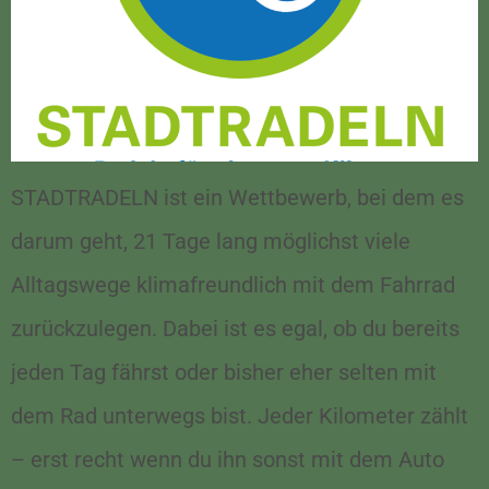
STADTRADELN ist ein Wettbewerb, bei dem es
darum geht, 21 Tage lang möglichst viele
Alltagswege klimafreundlich mit dem Fahrrad
zurückzulegen. Dabei ist es egal, ob du bereits
jeden Tag fährst oder bisher eher selten mit
dem Rad unterwegs bist. Jeder Kilometer zählt
– erst recht wenn du ihn sonst mit dem Auto