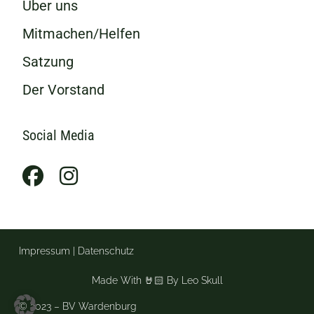
Über uns
Mitmachen/Helfen
Satzung
Der Vorstand
Social Media
Impressum
|
Datenschutz
Made With 🤘🏻 By Leo Skull
© 2023 – BV Wardenburg