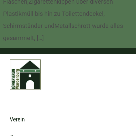
Flaschen,Zigarettenkippen über diversen
Plastikmüll bis hin zu Toilettendeckel,
Schirmständer undMetallschrott wurde alles
gesammelt, […]
Verein