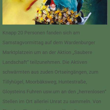
Knapp 20 Personen fanden sich am
Samstagvormittag auf dem Wardenburger
Marktplatzein um an der Aktion „Saubere
Landschaft“ teilzunehmen. Die Aktiven
schwärmten aus zuden Ortseingängen, zum
Tillyhügel, Moorbäksweg, Huntestraße,
Gloysteins Fuhren usw.um an den „herrenlosen“
Stellen im Ort allerlei Unrat zu sammeln. Von