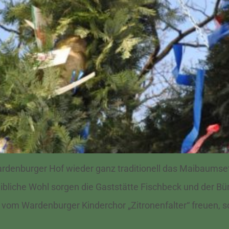
rdenburger Hof wieder ganz traditionell das Maibaumse
leibliche Wohl sorgen die Gaststätte Fischbeck und der 
vom Wardenburger Kinderchor „Zitronenfalter“ freuen, so 