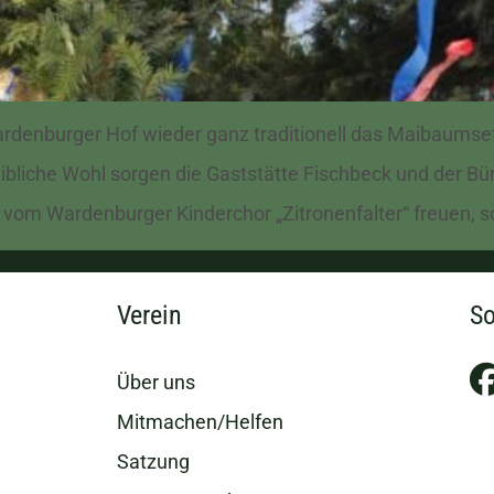
rdenburger Hof wieder ganz traditionell das Maibaumse
leibliche Wohl sorgen die Gaststätte Fischbeck und der 
vom Wardenburger Kinderchor „Zitronenfalter“ freuen, so 
Verein
So
Über uns
Mitmachen/Helfen
Satzung