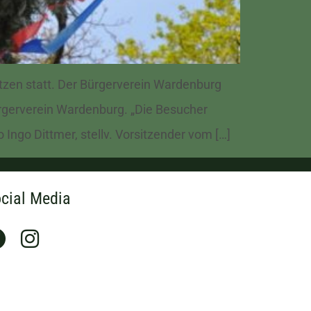
tzen statt. Der Bürgerverein Wardenburg
Bürgerverein Wardenburg. „Die Besucher
Ingo Dittmer, stellv. Vorsitzender vom […]
cial Media