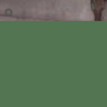
Um die Entsorgung ausgedienter
Weihnachtsbäume kümmern sich in
Wardenburg wieder die ehrenamtlichen
Mitglieder des Bürgervereins und der
Ortsfeuerwehr.