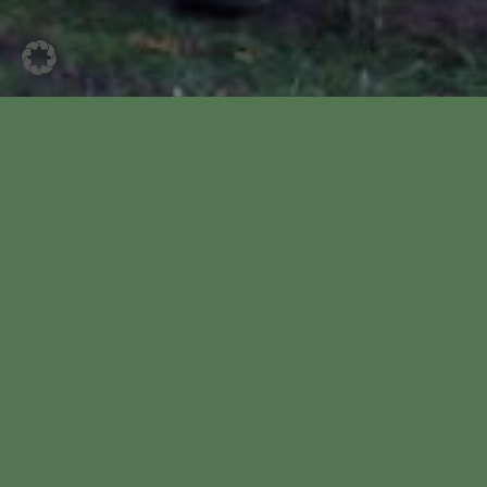
Heute Vormittag trafen sich Aktive vom
Bürgerverein zu einer Pflanzaktion beim
Regenrückhaltebecken am Moorbäcksweg.
Der Ehrenvorsitzende Friedrich Taubert
hatte dem Verein Blumenzwiebeln gestiftet.