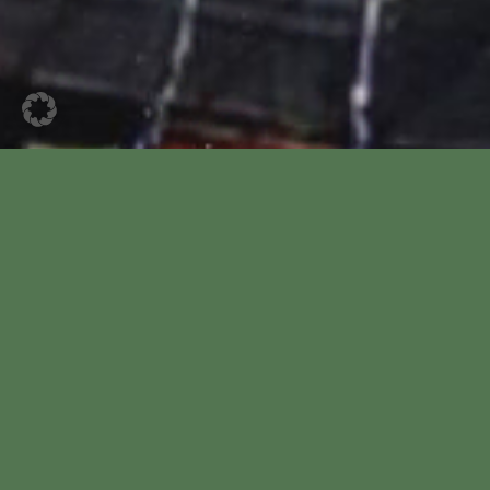
Datum:
21. März 2026
Beginn:
09:00 Uhr
Ende:
12:00 Uhr
Ort:
Marktplatz Wardenburg