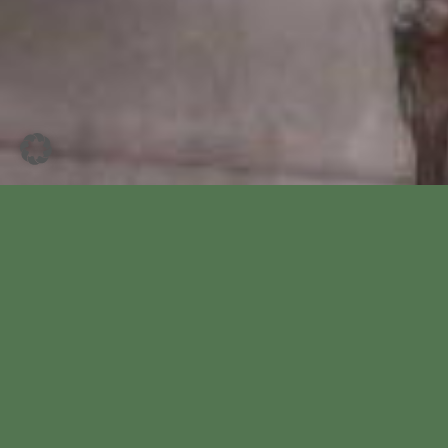
Um die Entsorgung ausgedienter
Weihnachtsbäume kümmern sich in
Wardenburg wieder die ehrenamtlichen